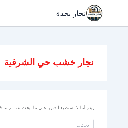
خطي
لى
نجار بجدة
لمحتوى
نجار خشب حي الشرفية
يبدو أننا لا نستطيع العثور على ما تبحث عنه. ربما
البحث
عن: