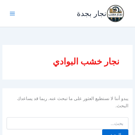
خطي
لى
نجار بجدة
لمحتوى
نجار خشب البوادي
يبدو أننا لا نستطيع العثور على ما تبحث عنه. ربما قد يساعدك
البحث.
البحث
عن: