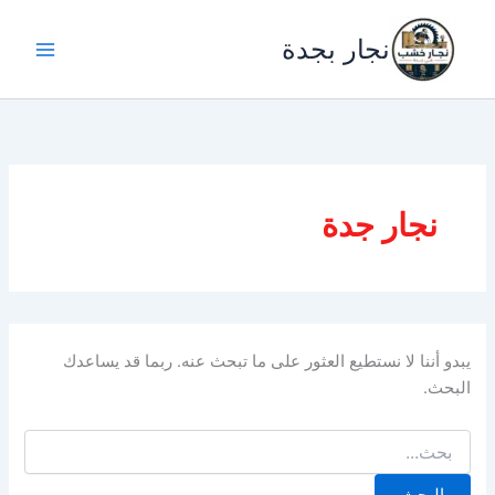
خطي
لى
نجار بجدة
لمحتوى
نجار جدة
يبدو أننا لا نستطيع العثور على ما تبحث عنه. ربما قد يساعدك
البحث.
البحث
عن: